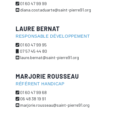
01 60 47 99 99
diana.costaduarte@saint-pierre91.org
LAURE BERNAT
RESPONSABLE DÉVELOPPEMENT
01 60 47 99 95
07 57 45 44 80
laure.bernat@saint-pierre91.org
MARJORIE ROUSSEAU
RÉFÉRENT HANDICAP
01 60 47 99 68
06 48 38 19 91
marjorie.rousseau@saint-pierre91.org