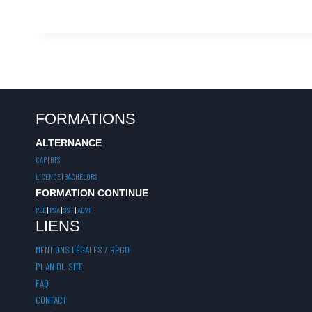
FORMATIONS
ALTERNANCE
CAP | BTS
LICENCE | BACHELORS
FORMATION CONTINUE
PEE
|
PSA
|
SST
|
ADVF
LIENS
MENTIONS LÉGALES / RPGD
PLAN DU SITE
FAQ
CONTACT