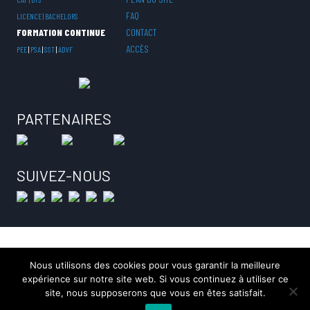
FAQ
LICENCE | BACHELORS
FORMATION CONTINUE
CONTACT
ACCÈS
PEE
|
PSA
|
SST
|
ADVF
PARTENAIRES
SUIVEZ-NOUS
© 2026 CEFOP Saint Pierre OF CFA
Nous utilisons des cookies pour vous garantir la meilleure
expérience sur notre site web. Si vous continuez à utiliser ce
Organisme de Formation - Centre de Formation par Apprentissage
site, nous supposerons que vous en êtes satisfait.
Brunoy • Essonne (91)