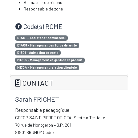
Animateur de réseau
Responsable de zone
Code(s) ROME
D1401 – Assistanat commercial
D1406 – Management en force de vente
D1501 – Animation de vente
M1703 – Management et gestion de produit
M1704 – Management relation clientèle
CONTACT
Sarah FRICHET
Responsable pédagogique
CEFOP SAINT-PIERRE OF-CFA, Secteur Tertiaire
70 rue de Montgeron – B.P. 201
91801 BRUNOY Cedex