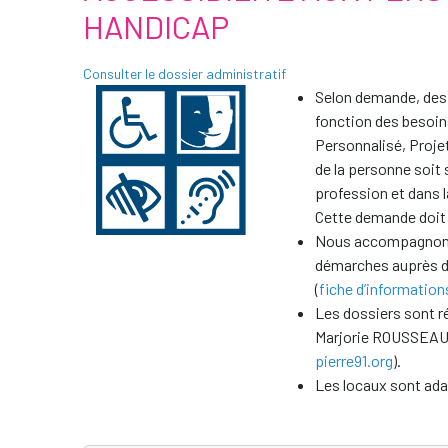
HANDICAP
Consulter le dossier administratif
Selon demande, des
fonction des besoin
Personnalisé, Projet
de la personne soit s
profession et dans l
Cette demande doit n
Nous accompagnons l
démarches auprès d
(
fiche d’informations
Les dossiers sont r
Marjorie ROUSSEAU 
pierre91.org
).
Les locaux sont ada