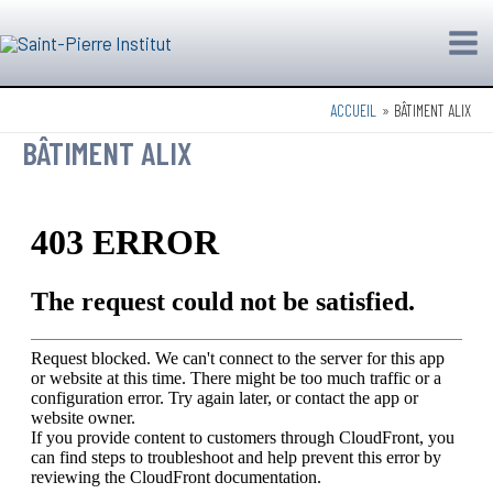
Aller
Mai
au
Me
contenu
ACCUEIL
BÂTIMENT ALIX
BÂTIMENT ALIX