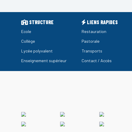
STRUCTURE
LIENS RAPIDES
Ecole
Restauration
Collège
Pastorale
Lycée polyvalent
Transports
Enseignement supérieur
Contact / Accès