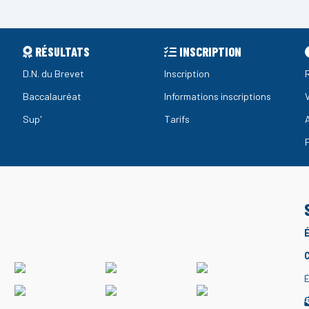
RÉSULTATS
INSCRIPTION
D.N. du Brevet
Inscription
Baccalauréat
Informations inscriptions
Sup'
Tarifs
É