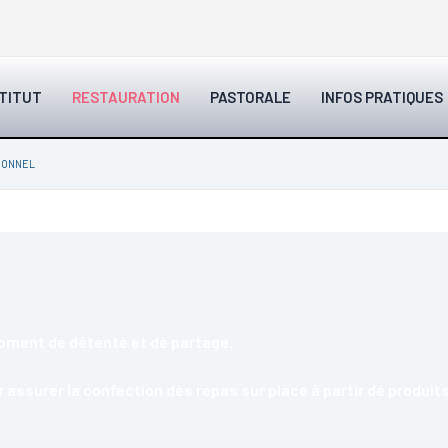
STITUT
RESTAURATION
PASTORALE
INFOS PRATIQUES
SONNEL
moment de détente et de partage.
 assurer la confection des repas sur place à partir de produits