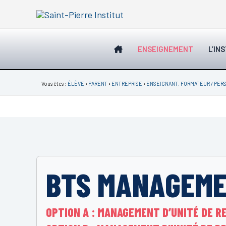
Aller
au
contenu
ENSEIGNEMENT
L’IN
Vous êtes :
ÉLÈVE
•
PARENT
•
ENTREPRISE
•
ENSEIGNANT, FORMATEUR / PER
BTS MANAGEME
OPTION A : MANAGEMENT D’UNITÉ DE 