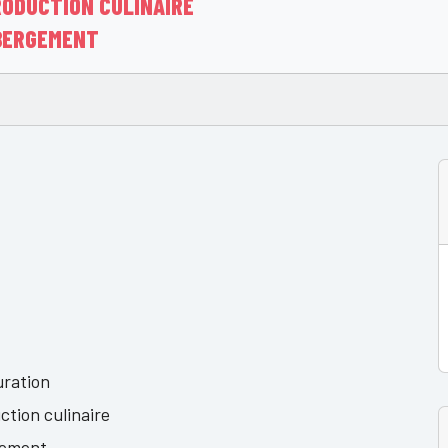
RODUCTION CULINAIRE
ÉBERGEMENT
N
uration
tion culinaire
gement