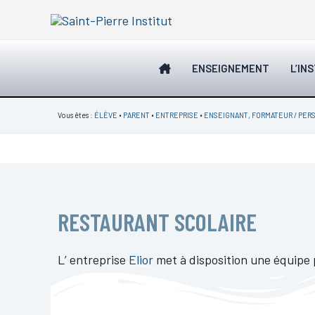
Aller
au
contenu
ENSEIGNEMENT
L’IN
Vous êtes :
ÉLÈVE
•
PARENT
•
ENTREPRISE
•
ENSEIGNANT, FORMATEUR / PER
RESTAURANT SCOLAIRE
L’ entreprise
Elior
met à disposition une équipe p