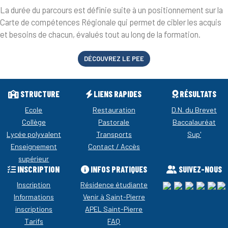
La durée du parcours est définie suite à un positionnement sur la
Carte de compétences Régionale qui permet de cibler les acquis
et besoins de chacun, évalués tout au long de la formation.
DÉCOUVREZ LE PEE
STRUCTURE
LIENS RAPIDES
RÉSULTATS
Ecole
Restauration
D.N. du Brevet
Collège
Pastorale
Baccalauréat
Lycée polyvalent
Transports
Sup'
Enseignement
Contact / Accès
supérieur
INSCRIPTION
INFOS PRATIQUES
SUIVEZ-NOUS
Inscription
Résidence étudiante
Informations
Venir à Saint-Pierre
inscriptions
APEL Saint-Pierre
Tarifs
FAQ