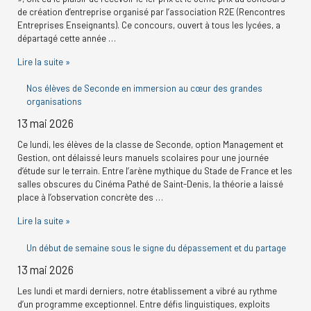
r
g
t
e
:
de création d’entreprise organisé par l’association R2E (Rencontres
s
a
a
s
Entreprises Enseignants). Ce concours, ouvert à tous les lycées, a
E
n
g
d
départagé cette année …
n
i
e
e
t
s
T
Lire la suite »
r
a
e
e
t
r
Nos élèves de Seconde en immersion au cœur des grandes
p
i
m
organisations
r
o
i
e
n
n
13 mai 2026
n
s
a
Ce lundi, les élèves de la classe de Seconde, option Management et
d
l
Gestion, ont délaissé leurs manuels scolaires pour une journée
r
e
d’étude sur le terrain. Entre l’arène mythique du Stade de France et les
e
salles obscures du Cinéma Pathé de Saint-Denis, la théorie a laissé
»
place à l’observation concrète des …
!
Lire la suite »
Un début de semaine sous le signe du dépassement et du partage
13 mai 2026
Les lundi et mardi derniers, notre établissement a vibré au rythme
d’un programme exceptionnel. Entre défis linguistiques, exploits