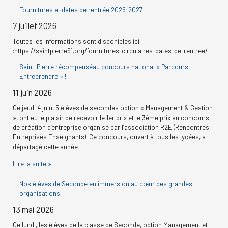
r
g
t
e
Fournitures et dates de rentrée 2026-2027
s
a
a
s
e
E
n
g
d
7 juillet 2026
r
n
i
e
e
t
s
T
Toutes les informations sont disponibles ici
c
r
a
e
:https://saintpierre91.org/fournitures-circulaires-dates-de-rentree/
e
t
r
h
Saint-Pierre récompenséau concours national « Parcours
p
i
m
Entreprendre » !
e
r
o
i
e
n
n
11 juin 2026
r
n
s
a
Ce jeudi 4 juin, 5 élèves de secondes option « Management & Gestion
d
l
», ont eu le plaisir de recevoir le 1er prix et le 3ème prix au concours
r
e
:
de création d’entreprise organisé par l’association R2E (Rencontres
e
Entreprises Enseignants). Ce concours, ouvert à tous les lycées, a
»
départagé cette année …
!
Lire la suite »
Nos élèves de Seconde en immersion au cœur des grandes
organisations
13 mai 2026
Ce lundi, les élèves de la classe de Seconde, option Management et