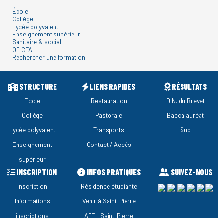
École
Collège
Lycée polyvalent
Enseignement supérieur
Sanitaire & social
OF-CFA
Rechercher une formation
STRUCTURE
LIENS RAPIDES
RÉSULTATS
Ecole
Restauration
D.N. du Brevet
Collège
Pastorale
Baccalauréat
Lycée polyvalent
Transports
Sup'
Enseignement
Contact / Accès
supérieur
INSCRIPTION
INFOS PRATIQUES
SUIVEZ-NOUS
Inscription
Résidence étudiante
Informations
Venir à Saint-Pierre
inscriptions
APEL Saint-Pierre