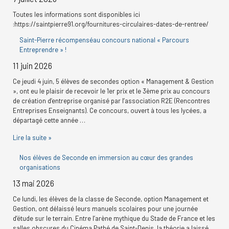
r
Toutes les informations sont disponibles ici
c
:https://saintpierre91.org/fournitures-circulaires-dates-de-rentree/
h
Saint-Pierre récompenséau concours national « Parcours
Entreprendre » !
e
11 juin 2026
r
Ce jeudi 4 juin, 5 élèves de secondes option « Management & Gestion
», ont eu le plaisir de recevoir le 1er prix et le 3ème prix au concours
:
de création d’entreprise organisé par l’association R2E (Rencontres
Entreprises Enseignants). Ce concours, ouvert à tous les lycées, a
départagé cette année …
Lire la suite »
Nos élèves de Seconde en immersion au cœur des grandes
organisations
13 mai 2026
Ce lundi, les élèves de la classe de Seconde, option Management et
Gestion, ont délaissé leurs manuels scolaires pour une journée
d’étude sur le terrain. Entre l’arène mythique du Stade de France et les
salles obscures du Cinéma Pathé de Saint-Denis, la théorie a laissé