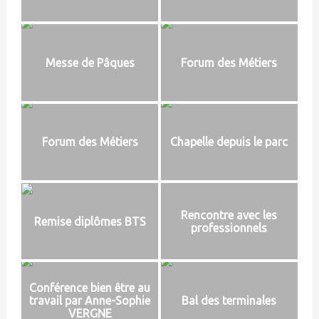
r
g
t
e
s
a
a
s
E
n
g
d
n
i
e
e
t
s
T
Messe de Pâques
Forum des Métiers
r
a
e
e
t
r
p
i
m
r
o
i
e
n
n
n
s
a
Forum des Métiers
Chapelle depuis le parc
d
l
r
e
e
»
!
Rencontre avec les
Remise diplômes BTS
professionnels
Conférence bien être au
travail par Anne-Sophie
Bal des terminales
VERGNE