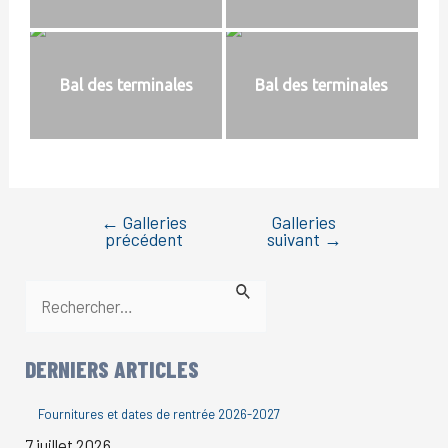
Bal des terminales
Bal des terminales
←
Galleries
Galleries
précédent
suivant
→
R
e
c
DERNIERS ARTICLES
h
Fournitures et dates de rentrée 2026-2027
e
7 juillet 2026